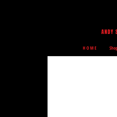
ANDY 
H O M E
Sho